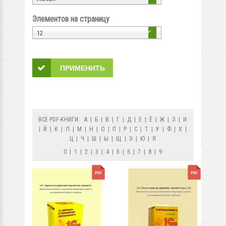
Элементов на страницу
12
ВСЕ PDF-КНИГИ:
А
|
Б
|
В
|
Г
|
Д
|
Е
|
Ё
|
Ж
|
З
|
И
|
Й
|
К
|
Л
|
М
|
Н
|
О
|
П
|
Р
|
С
|
Т
|
У
|
Ф
|
Х
|
Ц
|
Ч
|
Ш
|
Ы
|
Щ
|
Э
|
Ю
|
Я
0
|
1
|
2
|
3
|
4
|
5
|
6
|
7
|
8
|
9