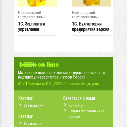
Новгородский
Новгородский
государственный
государственный
университет им. Яр....
университет им. Яр....
1С: Зарплата и
1С: Бухгалтерия
управление
предприятия версия
персоналом версия
8.3 (ред. 3.0...
8.3...
Мы делаем новое поколение интерактивных книг от
ведущих университетов и вузов России.
© ИП Замылина Д.В., 2023. Все права защищены.
Каталог
Связаться с нами
Все издания
Контакты
Защита персональных
Каталог
данных
Все издания