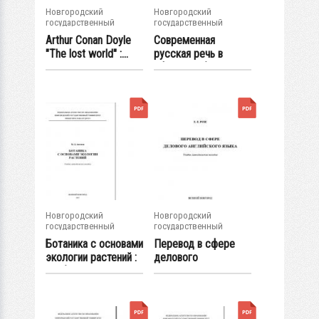
Новгородский
Новгородский
государственный
государственный
университет им. Яр....
университет им. Яр....
Arthur Conan Doyle
Современная
"The lost world" :...
русская речь в
эфире : рабочая...
Новгородский
Новгородский
государственный
государственный
университет им. Яр....
университет им. Яр....
Ботаника с основами
Перевод в сфере
экологии растений :
делового
учеб.-...
английского языка :...