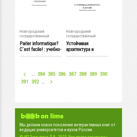
Новгородский
Новгородский
государственный
государственный
университет им. Яр....
университет им. Яр....
Parler informatique?
Устойчивая
C`est facile! : учебно-
архитектура и
метод...
дизайн : сб. текстов
на...
…
384
385
386
387
388
389
390
391
392
…
Мы делаем новое поколение интерактивных книг от
ведущих университетов и вузов России.