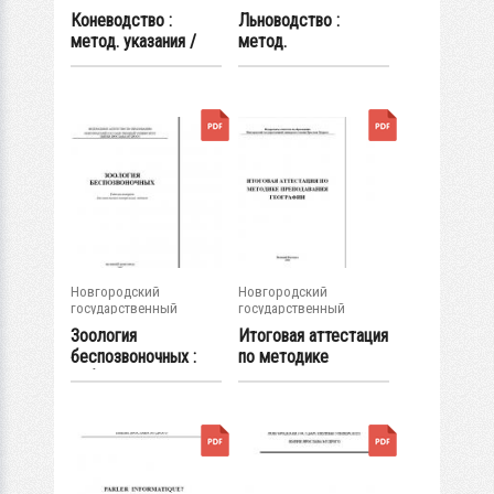
университет им. Яр....
университет им. Яр....
Коневодство :
Льноводство :
метод. указания /
метод.
сост. М. А....
рекомендации к
лабораторно-...
Новгородский
Новгородский
государственный
государственный
университет им. Яр....
университет им. Яр....
Зоология
Итоговая аттестация
беспозвоночных :
по методике
рабочая тетрадь
преподавания...
для...