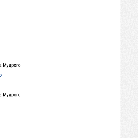
ва Мудрого
о
ва Мудрого