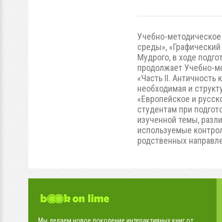
Учебно-методическое 
среды», «Графический
Мудрого, в ходе подго
продолжает Учебно-ме
«Часть II. Античность
необходимая и структ
«Европейское и русск
студентам при подгот
изученной темы, разл
используемые контро
родственных направле
Мы делаем новое поколение интерактивных книг от