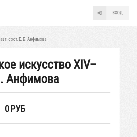
ВХОД
авт.-сост. Е. Б. Анфимова
ское искусство XIV–
 Б. Анфимова
0
РУБ