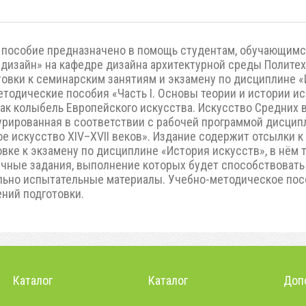
пособие предназначено в помощь студентам, обучающимс
 дизайн» на кафедре дизайна архитектурной среды Полите
товки к семинарским занятиям и экзамену по дисциплине «
тодические пособия «Часть I. Основы теории и истории ис
 как колыбель Европейского искусства. Искусство Средних
урированная в соответствии с рабочей программой дисци
ое искусство XIV–XVII веков». Издание содержит отсылки 
овке к экзамену по дисциплине «История искусств», в нё
ичные задания, выполнение которых будет способствоват
льно испытательные материалы. Учебно-методическое пос
ний подготовки.
Каталог
Каталог
Доп