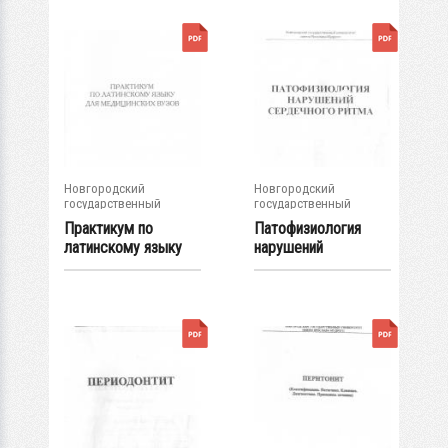
Новгородский
Новгородский
государственный
государственный
университет им. Яр....
университет им. Яр....
Практикум по
Патофизиология
латинскому языку
нарушений
для медицинских...
сердечного ритма :
учеб...