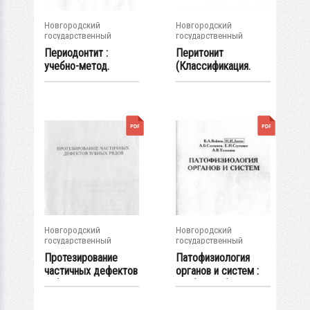
Новгородский
Новгородский
государственный
государственный
университет им. Яр....
университет им. Яр....
Периодонтит :
Перитонит
учебно-метод.
(Классификация.
материалы / авт.-
Патогенез.
сост...
Клиника....
Новгородский
Новгородский
государственный
государственный
университет им. Яр....
университет им. Яр....
Протезирование
Патофизиология
частичных дефектов
органов и систем :
зубных рядов :...
учеб. пособие...