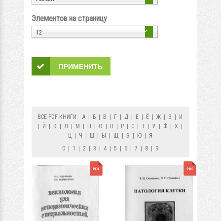
Элементов на страницу
12
ВСЕ PDF-КНИГИ:
А
|
Б
|
В
|
Г
|
Д
|
Е
|
Ё
|
Ж
|
З
|
И
|
Й
|
К
|
Л
|
М
|
Н
|
О
|
П
|
Р
|
С
|
Т
|
У
|
Ф
|
Х
|
Ц
|
Ч
|
Ш
|
Ы
|
Щ
|
Э
|
Ю
|
Я
0
|
1
|
2
|
3
|
4
|
5
|
6
|
7
|
8
|
9