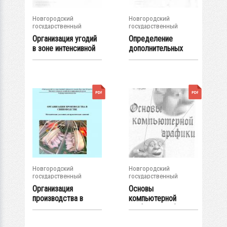
Новгородский
Новгородский
государственный
государственный
университет им. Яр....
университет им. Яр....
Организация угодий
Определение
в зоне интенсивной
дополнительных
мелиорации...
пунктов : задание и...
Новгородский
Новгородский
государственный
государственный
университет им. Яр....
университет им. Яр....
Организация
Основы
производства в
компьютерной
свиноводстве :
графики : учеб.
метод....
пособие