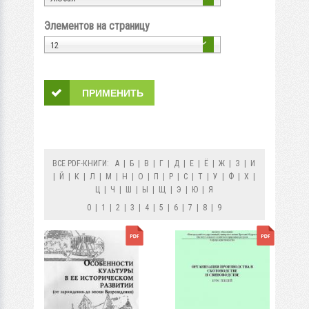
Элементов на страницу
12
ВСЕ PDF-КНИГИ:
А
|
Б
|
В
|
Г
|
Д
|
Е
|
Ё
|
Ж
|
З
|
И
|
Й
|
К
|
Л
|
М
|
Н
|
О
|
П
|
Р
|
С
|
Т
|
У
|
Ф
|
Х
|
Ц
|
Ч
|
Ш
|
Ы
|
Щ
|
Э
|
Ю
|
Я
0
|
1
|
2
|
3
|
4
|
5
|
6
|
7
|
8
|
9