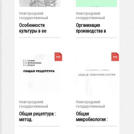
Новгородский
Новгородский
государственный
государственный
университет им. Яр....
университет им. Яр....
Особенности
Организация
культуры в ее
производства в
историческом
скотоводстве и...
развитии...
Новгородский
Новгородский
государственный
государственный
университет им. Яр....
университет им. Яр....
Общая рецептура :
Общая
метод.
микробиология :
рекомендации
метод.
рекомендации для...