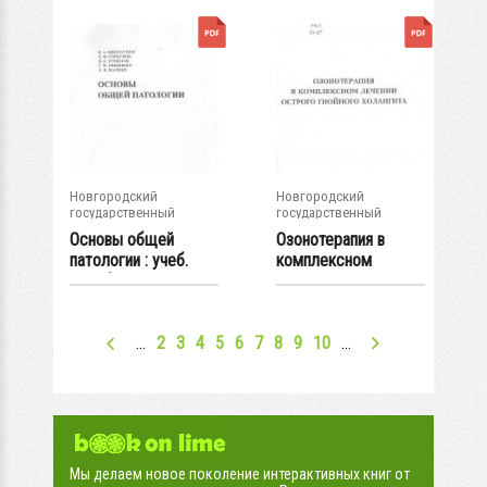
Новгородский
Новгородский
государственный
государственный
университет им. Яр....
университет им. Яр....
Основы общей
Озонотерапия в
патологии : учеб.
комплексном
пособие / В. А....
лечении острого...
…
2
3
4
5
6
7
8
9
10
…
Мы делаем новое поколение интерактивных книг от